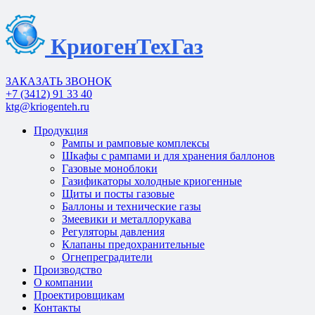
КриогенТехГаз
ЗАКАЗАТЬ ЗВОНОК
+7 (3412) 91 33 40
ktg@kriogenteh.ru
Продукция
Рампы и рамповые комплексы
Шкафы с рампами и для хранения баллонов
Газовые моноблоки
Газификаторы холодные криогенные
Щиты и посты газовые
Баллоны и технические газы
Змеевики и металлорукава
Регуляторы давления
Клапаны предохранительные
Огнепреградители
Производство
О компании
Проектировщикам
Контакты