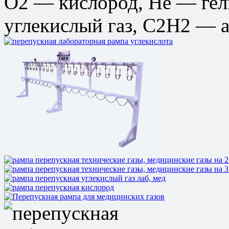
О2 — кислород, He — гел
углекислый газ, С2Н2 — а