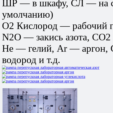
ШР — в шкафу, СЛ — на с
умолчанию)
О2 Кислород — рабочий г
N2O — закись азота, CО2 
He — гелий, Ar — аргон,
водород и т.д.